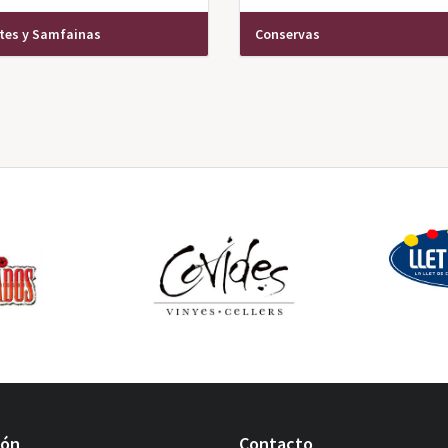
es y Samfainas
Conservas
ión
Contacto