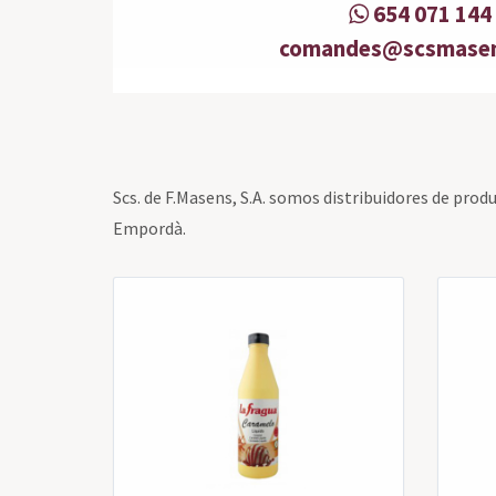
654 071 144
comandes@scsmase
Scs. de F.Masens, S.A. somos distribuidores de prod
Empordà.