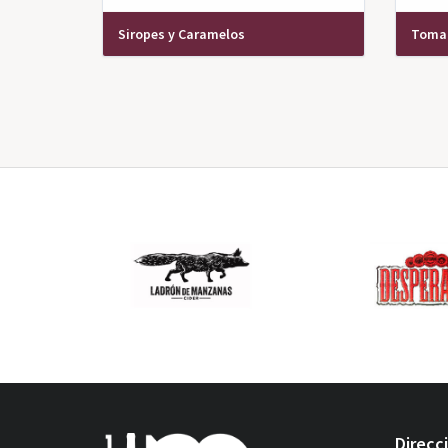
Siropes y Caramelos
Tomat
Direcc