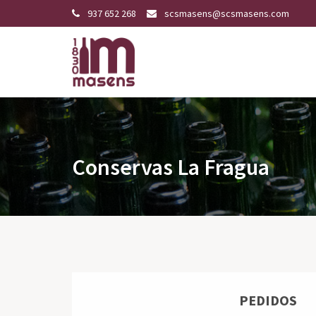
937 652 268
scsmasens@scsmasens.com
Conservas La Fragua
PEDIDOS