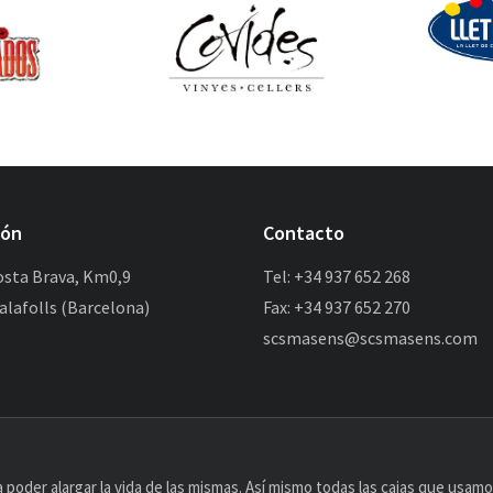
ión
Contacto
osta Brava, Km0,9
Tel: +34 937 652 268
alafolls (Barcelona)
Fax: +34 937 652 270
scsmasens@scsmasens.com
poder alargar la vida de las mismas. Así mismo todas las cajas que usam