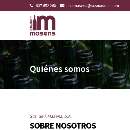
937 652 268
scsmasens@scsmasens.com
Quiénes somos
Scs. de F.Masens, S.A.
SOBRE NOSOTROS