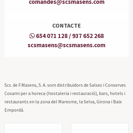
comandes@scsmasens.com
CONTACTE
654 071 128 / 937 652 268
scsmasens@scsmasens.com
Scs. de F.Masens, S. A. som distribuïdors de Salses i Conserves
Cosami per a horeca (hostaleria i restauració), bars, hotels i
restaurants en la zona del Maresme, la Selva, Girona i Baix
Empordà.