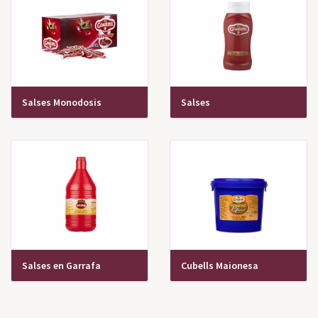
Salses Monodosis
Salses
Salses en Garrafa
Cubells Maionesa