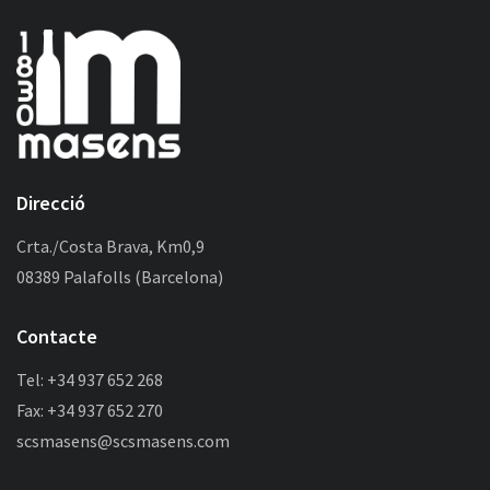
Direcció
Crta./Costa Brava, Km0,9
08389 Palafolls (Barcelona)
Contacte
Tel: +34 937 652 268
Fax: +34 937 652 270
scsmasens@scsmasens.com