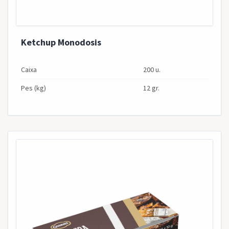
Ketchup Monodosis
Caixa
200 u.
Pes (kg)
12 gr.